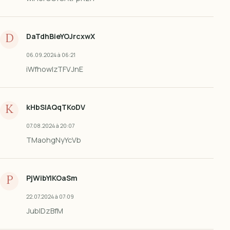
DaTdhBieYOJrcxwX
D
06.09.2024 à 06:21
iWfhowIzTFVJnE
kHbSlAQqTKoDV
K
07.08.2024 à 20:07
TMaohgNyYcVb
PjWibYIKOaSm
P
22.07.2024 à 07:09
JublDzBfM