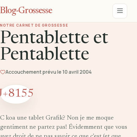
Blog-Grossesse
Menu
NOTRE CARNET DE GROSSESSE
Pentablette et
Pentablette
Accouchement prévu le 10 avril 2004
J+8155
C koa une tablet Grafik? Non je me moque
gentiment ne partez pas! Évidemment que vous
avez droit de ne pas savoir ce que c'est (et que