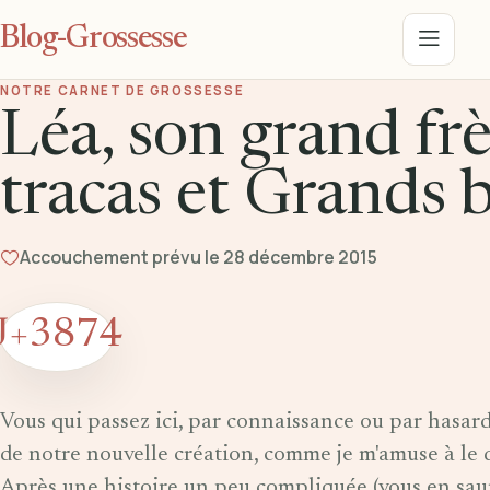
Blog-Grossesse
Menu
NOTRE CARNET DE GROSSESSE
Léa, son grand frè
tracas et Grands
Accouchement prévu le 28 décembre 2015
J+3874
Vous qui passez ici, par connaissance ou par hasar
de notre nouvelle création, comme je m'amuse à le d
Après une histoire un peu compliquée (vous en saure