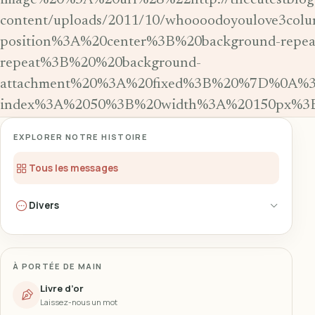
image%20%3A%20url%28%22http://thecutestblog
content/uploads/2011/10/whoooodoyoulove3co
position%3A%20center%3B%20background-repe
repeat%3B%20%20background-
attachment%20%3A%20fixed%3B%20%7D%0A%3C/
index%3A%2050%3B%20width%3A%20150px%3B%
EXPLORER NOTRE HISTOIRE
Tous les messages
Divers
À PORTÉE DE MAIN
Livre d’or
Laissez-nous un mot