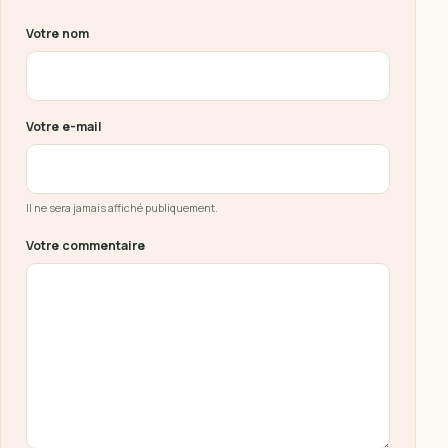
Ne pas remplir ce champ
Votre nom
Votre e-mail
Il ne sera jamais affiché publiquement.
Votre commentaire