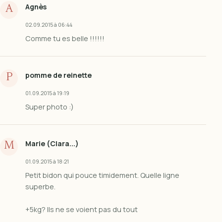
Agnès
A
02.09.2015 à 06:44
Comme tu es belle !!!!!!
pomme de reinette
P
01.09.2015 à 19:19
Super photo :)
Marie (Clara...)
M
01.09.2015 à 18:21
Petit bidon qui pouce timidement. Quelle ligne
superbe.
+5kg? Ils ne se voient pas du tout