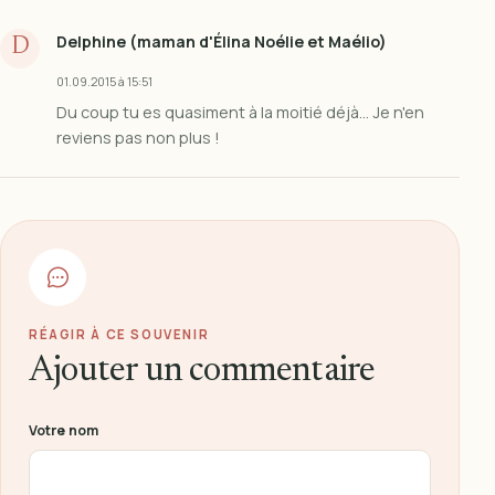
Delphine (maman d'Élina Noélie et Maélio)
D
01.09.2015 à 15:51
Du coup tu es quasiment à la moitié déjà... Je n'en
reviens pas non plus !
RÉAGIR À CE SOUVENIR
Ajouter un commentaire
Ne pas remplir ce champ
Votre nom