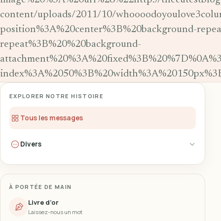
image%20%3A%20url%28%22http://thecutestblog
content/uploads/2011/10/whoooodoyoulove3co
position%3A%20center%3B%20background-repe
repeat%3B%20%20background-
attachment%20%3A%20fixed%3B%20%7D%0A%3C/
index%3A%2050%3B%20width%3A%20150px%3B%
EXPLORER NOTRE HISTOIRE
Tous les messages
Divers
À PORTÉE DE MAIN
Livre d’or
Laissez-nous un mot