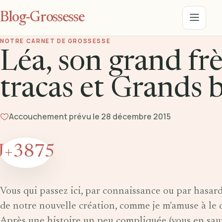
Blog-Grossesse
Menu
NOTRE CARNET DE GROSSESSE
Léa, son grand frè
tracas et Grands
Accouchement prévu le 28 décembre 2015
J+3875
Vous qui passez ici, par connaissance ou par hasar
de notre nouvelle création, comme je m'amuse à le d
Après une histoire un peu compliquée (vous en saure